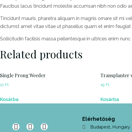
Faucibus lacus tincidunt molestie accumsan nibh non odio ae
Tincidunt mauris, pharetra aliquam in magnis ornare sit mi v
dictumst amet vitae vitae ut phasellus quam et enim feugiat
Sollicitudin facilisis massa pellentesque in ultrices enim nu
Related products
Single Prong Weeder
Transplanter w
12
Ft
19
Ft
Kosárba
Kosárba
Elérhetőség
Budapest, Hungary