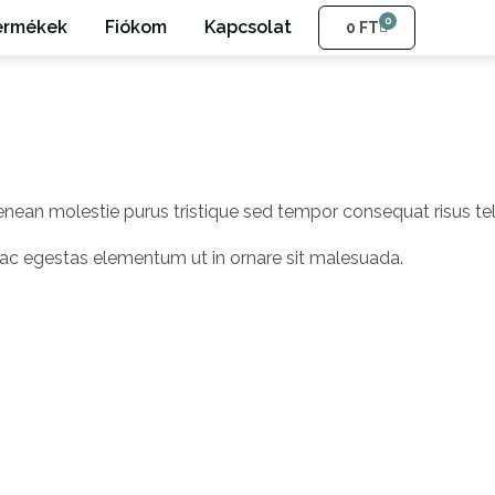
0
ermékek
Fiókom
Kapcsolat
0
FT
nean molestie purus tristique sed tempor consequat risus tel
nc ac egestas elementum ut in ornare sit malesuada.