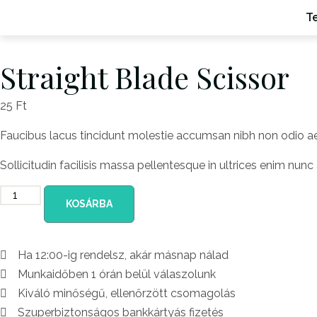
T
Straight Blade Scissor
25
Ft
Faucibus lacus tincidunt molestie accumsan nibh non odio ae
Sollicitudin facilisis massa pellentesque in ultrices enim nu
KOSÁRBA
Ha 12:00-ig rendelsz, akár másnap nálad
Munkaidőben 1 órán belül válaszolunk
Kiváló minőségű, ellenőrzött csomagolás
Szuperbiztonságos bankkártyás fizetés