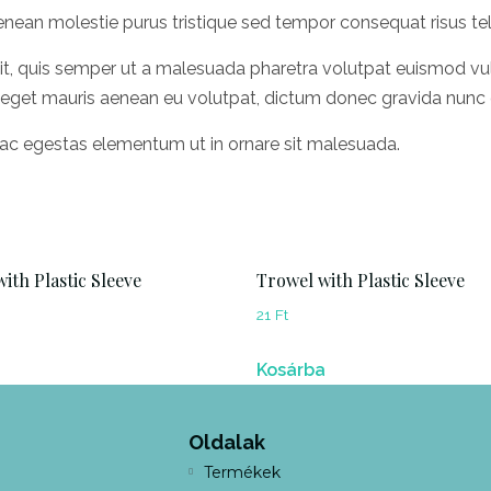
nean molestie purus tristique sed tempor consequat risus tel
elit, quis semper ut a malesuada pharetra volutpat euismod v
 eget mauris aenean eu volutpat, dictum donec gravida nunc e
nc ac egestas elementum ut in ornare sit malesuada.
ith Plastic Sleeve
Trowel with Plastic Sleeve
21
Ft
Kosárba
Oldalak
Termékek