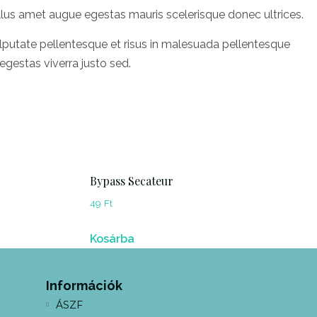
lus amet augue egestas mauris scelerisque donec ultrices.
ulputate pellentesque et risus in malesuada pellentesque
gestas viverra justo sed.
Bypass Secateur
49
Ft
Kosárba
Információk
ÁSZF