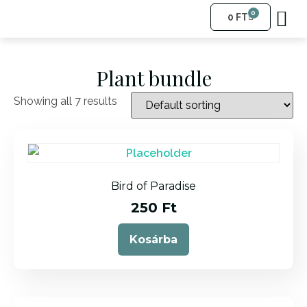
0
0
FT
Plant bundle
Showing all 7 results
Bird of Paradise
250
Ft
Kosárba