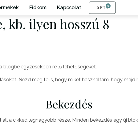
0
ermékek
Fiókom
Kapcsolat
0
FT
, kb. ilyen hosszú 8
a blogbejegyzésekben rejlő lehetőségeket.
okat. Nézd meg te is, hogy miket használtam, hogy majd ha
Bekezdés
 áll a cikked legnagyobb része. Minden bekezdés egy új blokk