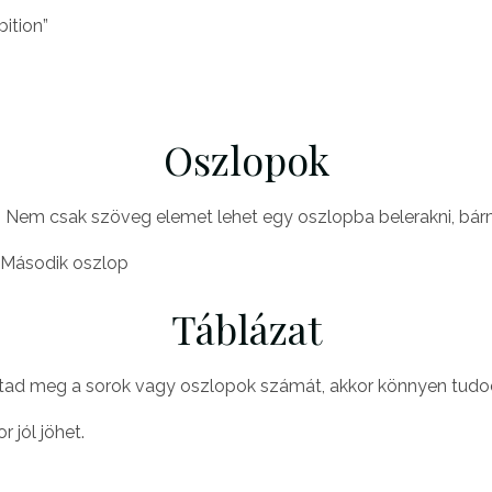
ition”
Oszlopok
Nem csak szöveg elemet lehet egy oszlopba belerakni, bármi
Második oszlop
Táblázat
adtad meg a sorok vagy oszlopok számát, akkor könnyen tudod a
 jól jöhet.