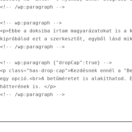
<!-- /wp:paragraph -->

<!-- wp:paragraph -->

<p>Ebbe a doksiba írtam magyarázatokat is a k
kipróbálod ezt a szerkesztőt, egyből lásd mik
<!-- /wp:paragraph -->

<!-- wp:paragraph {"dropCap":true} -->

<p class="has-drop-cap">Kezdésnek ennél a "Be
egy opció.<br>A betűméretet is alakíthatod. E
hátterének is. </p>

<!-- /wp:paragraph -->