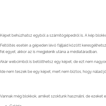
Képet behúzhatsz egyből a számítógépedről is. A kép blokko
Feltöltés esetén a gépeden lévő fájljaid között keresgélhetsz
fel egyet, akkor az is megjelenik utána a médiatáradban.
Akár webcímből is betölthetsz egy képet, de ezt nem nagyon a
Ide nem teszek be egy képet, mert nem biztos, hogy nálad jó
Vannak még blokkok, amiket szoktunk használni, de ezeket 