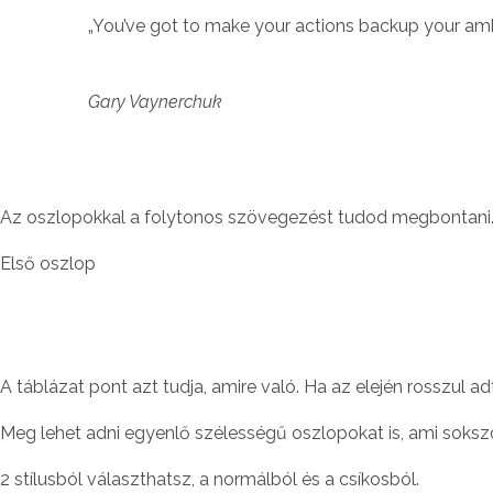
„You’ve got to make your actions backup your amb
Gary Vaynerchuk
Az oszlopokkal a folytonos szövegezést tudod megbontani. 
Első oszlop
A táblázat pont azt tudja, amire való. Ha az elején rosszul 
Meg lehet adni egyenlő szélességű oszlopokat is, ami sokszor
2 stílusból választhatsz, a normálból és a csíkosból.