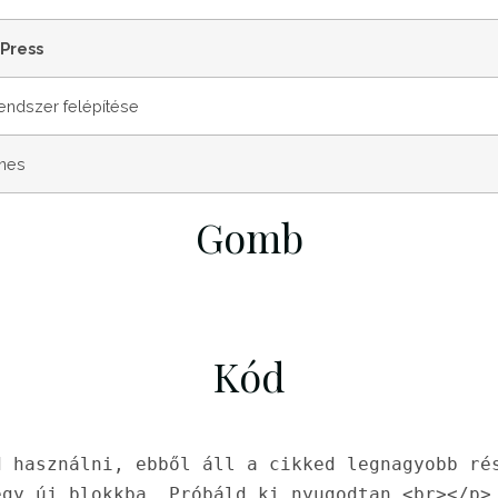
Press
endszer felépítése
nes
Gomb
Kód
 használni, ebből áll a cikked legnagyobb rés
gy új blokkba. Próbáld ki nyugodtan.<br></p>
