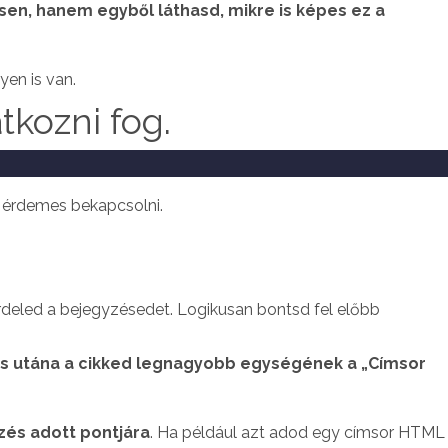
sen, hanem egyből láthasd, mikre is képes ez a
yen is van.
tkozni fog.
t érdemes bekapcsolni.
ördeled a bejegyzésedet. Logikusan bontsd fel előbb
es utána a cikked legnagyobb egységének a „Címsor
yzés adott pontjára
. Ha például azt adod egy címsor HTML