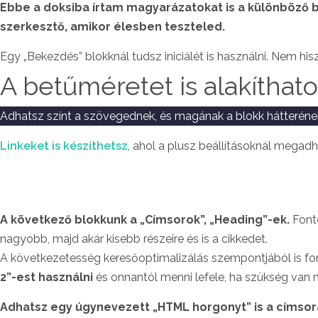
Ebbe a doksiba írtam magyarázatokat is a különböző bl
szerkesztő, amikor élesben teszteled.
Egy „Bekezdés” blokknál tudsz iniciálét is használni. Nem hisz
A betűméretet is alakíthato
Adhatsz színt a szövegednek, és magának a blokk hátterének
Linkeket is készíthetsz
, ahol a plusz beállításoknál megad
A következő blokkunk a „Címsorok”, „Heading”-ek.
Font
nagyobb, majd akár kisebb részeire és is a cikkedet.
A következetesség keresőoptimalizálás szempontjából is fo
2”-est használni
és onnantól menni lefele, ha szükség van 
Adhatsz egy úgynevezett „HTML horgonyt” is a címsor