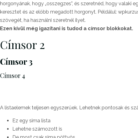
horgonyának, hogy „osszegzes”, és szeretnéd, hogy valaki egy
keresztet és az előbb megadott horgonyt. Példálul: wpkurz
szövegét, ha használni szeretnél ilyet.
Ezen kívül még igazítani is tudod a címsor blokkokat.
Címsor 2
Címsor 3
Címsor 4
A listaelemek teljesen egyszerűek. Lehetnek pontosak és s
Ez egy sima lista
Lehetne számozott is
De most csak sima pöttyös