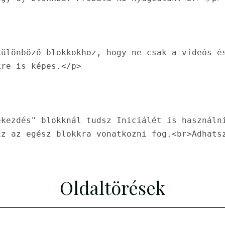
ülönböző blokkokhoz, hogy ne csak a videós és
re is képes.</p>

kezdés" blokknál tudsz Iniciálét is használni
z az egész blokkra vonatkozni fog.<br>Adhatsz
Oldaltörések