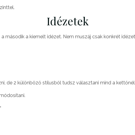
inttel.
Idézetek
g a második a kiemelt idézet. Nem muszáj csak konkrét idézet
i, de 2 különböző stílusból tudsz választani mind a kettőnél
 módosítani.
”