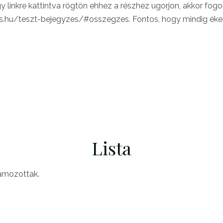
 linkre kattintva rögtön ehhez a részhez ugorjon, akkor fogod
us.hu/teszt-bejegyzes/#osszegzes. Fontos, hogy mindig ékez
Lista
zámozottak.