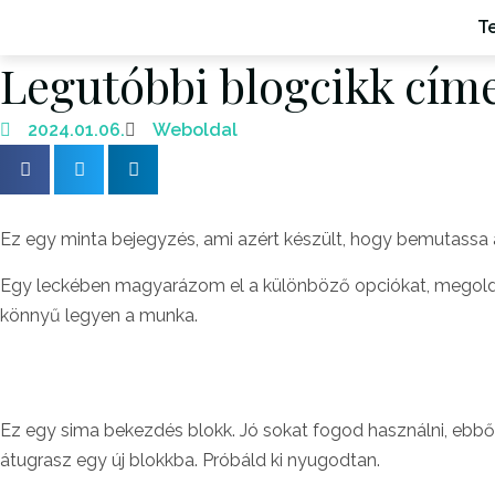
T
Legutóbbi blogcikk címe
2024.01.06.
Weboldal
Ez egy minta bejegyzés, ami azért készült, hogy bemutassa 
Egy leckében magyarázom el a különböző opciókat, megoldás
könnyű legyen a munka.
Ez egy sima bekezdés blokk. Jó sokat fogod használni, ebből
átugrasz egy új blokkba. Próbáld ki nyugodtan.