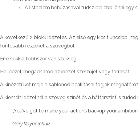
A listaelem behúzásával tudsz beljebb jönni egy sz
A következő 2 blokk idézetes. Az első egy kicsit uncsibb, mí
fontosabb részeket a szövegből.
Erre sokkal többször van szükség.
Ha idézel, megadhatod az idézet szerzőjét vagy forrását.
A kinézetüket majd a sablonod beállításai fogják meghatározn
A kiemelt idézetnél a szöveg színét és a háttérszínt is tudod
„You’ve got to make your actions backup your ambition
Gary Vaynerchuk