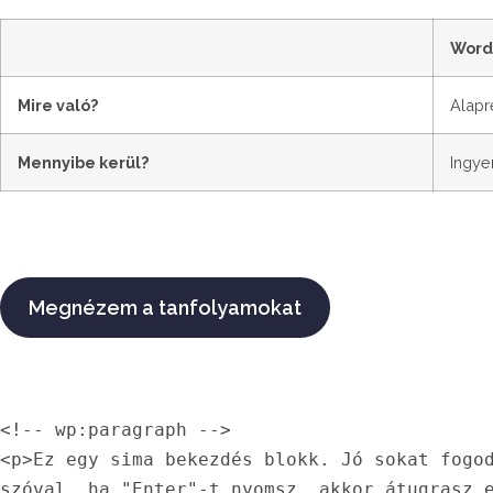
Word
Mire való?
Alapr
Mennyibe kerül?
Ingye
Megnézem a tanfolyamokat
<!-- wp:paragraph -->

<p>Ez egy sima bekezdés blokk. Jó sokat fogod
szóval, ha "Enter"-t nyomsz, akkor átugrasz e