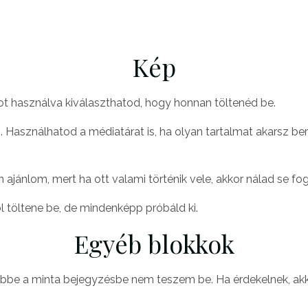
Kép
t használva kiválaszthatod, hogy honnan töltenéd be.
. Használhatod a médiatárat is, ha olyan tartalmat akarsz ber
jánlom, mert ha ott valami történik vele, akkor nálad se fog 
l töltene be, de mindenképp próbáld ki.
Egyéb blokkok
ebbe a minta bejegyzésbe nem teszem be. Ha érdekelnek, akk